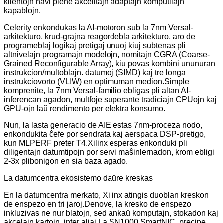
klientojn havi plene akcelitajn adaptajn komputilajn
kapablojn.
Celerity enkondukas la AI-motoron sub la 7nm Versal-
arkitekturo, krud-grajna reagordebla arkitekturo, aro de
programeblaj logikaj pretigaj unuoj kiuj subtenas pli
altnivelajn programajn modelojn, nomitajn CGRA (Coarse-
Grained Reconfigurable Array), kiu povas kombini ununuran
instrukcion/multoblajn. datumoj (SIMD) kaj tre longa
instrukciovorto (VLIW) en optimuman medion.Simple
komprenite, la 7nm Versal-familio ebligas pli altan AI-
inferencan agadon, multfoje superante tradiciajn CPUojn kaj
GPU-ojn laŭ rendimento per elektra konsumo.
Nun, la lasta generacio de AIE estas 7nm-proceza nodo,
enkondukita ĉefe por sendrata kaj aerspaca DSP-pretigo,
kun MLPERF preter T4.Xilinx esperas enkonduki pli
diligentajn datumtipojn por servi maŝinlernadon, krom ebligi
2-3x plibonigon en sia baza agado.
La datumcentra ekosistemo daŭre kreskas
En la datumcentra merkato, Xilinx atingis duoblan kreskon
de enspezo en tri jaroj.Denove, la kresko de enspezo
inkluzivas ne nur blatojn, sed ankaŭ komputajn, stokadon kaj
akcelajn kartojn, inter aliaj.La SN1000 SmartNIC, precipe,