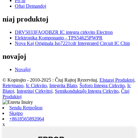
Pri ni
Oftaj Demandoj
niaj produktoj
DRV5033FAQDBZR IC integra cirkvito Electron
Elektronika Komponanto - TPS54625PWPR
Nova Kaj Originala Iso7221cdr Intergrated Circuit IC Chip
novaĵoj
Novaĵoj
© Kopirajto - 2010-2025 : Ĉiuj Rajtoj Rezervitaj.
Elstaraj Produktoj
,
Retejmapo
,
Ic Cirkvito
,
Integrita Blato
,
Ŝoforo Integra Cirkvito
,
Ic
Blatoj
,
Integritaj Cirkvitoj
,
Semikonduktaĵo Integra Cirkvito
,
Ĉiuj
Produktoj
Sendu Retpoŝton
Skajpo
+8618565892064
x